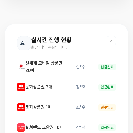
실시간 진행 현황
>
롯데 모바일 상품권 1매
이*지
입금완료
최근 매입 현황입니다.
신세계 모바일 상품권
김*수
입금완료
20매
문화상품권 3매
정*호
입금완료
문화상품권 1매
조*우
일부입금
컬쳐랜드 교환권 10매
강*서
입금완료