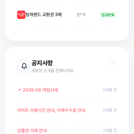
컬쳐랜드 교환권 3매
조*우
입금완료
스타벅스 e교환권 5매
강*서
입금완료
스타벅스 e교환권 3매
조*우
일부입금
공지사항
>
새로운 소식을 전해드려요.
문화상품권 5매
윤*민
입금완료
📌 2026.06 매입시세
2개월 전
컬쳐랜드 교환권 3매
조*우
입금완료
사이트 이용시간 안내, 이체수수료 안내
2개월 전
상품권 거래 안내
2개월 전