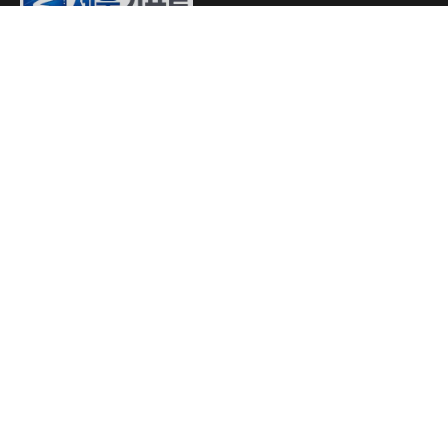
01083105150
고객센터 | 24시간 연중무휴
세움기프트
상호명
세움기프트
대표
유예림
사업자등록번호
790-92-02635
주소
경기도 수원시 권선구 권선로 746, 5층
회사명
세움기프트
유선
01083105150
통신판매업신고번호
제 2026 - 수원권선 - 0606 호
개인정보처리 관리자
최재남
Copyright © 세움기프트. All Rights Reserved.